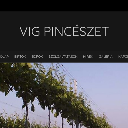
VIG PINCÉSZET
ŐLAP
BIRTOK
BOROK
SZOLGÁLTATÁSOK
HÍREK
GALÉRIA
KAPC