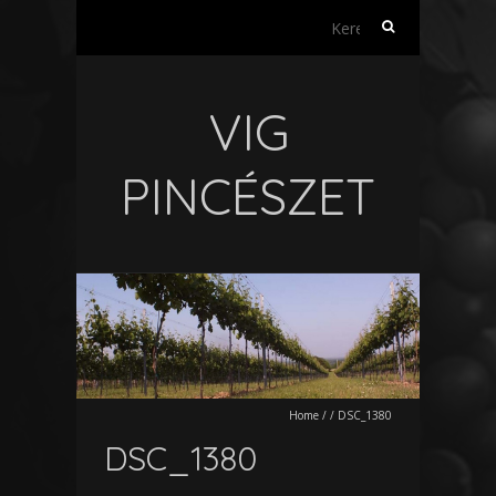
Keresés:
VIG
PINCÉSZET
Home
/
/
DSC_1380
DSC_1380