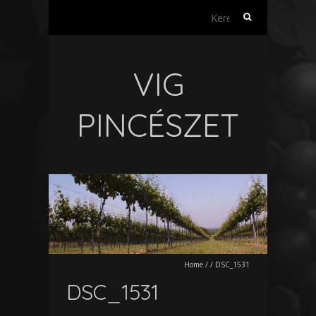
Keresés:
VIG
PINCÉSZET
Home
/
/
DSC_1531
DSC_1531